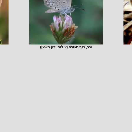
זכר, כנף סגורה (צילום ירון משען)